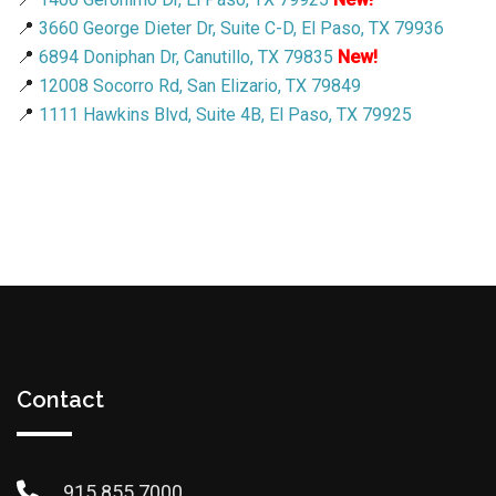
📍
3660 George Dieter Dr, Suite C-D, El Paso, TX 79936
📍
6894 Doniphan Dr, Canutillo, TX 79835
New!
📍
12008 Socorro Rd, San Elizario, TX 79849
📍
1111 Hawkins Blvd, Suite 4B, El Paso, TX 79925
Contact
915.855.7000