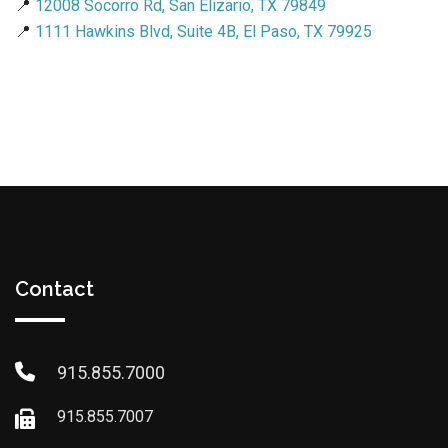
📍
12008 Socorro Rd, San Elizario, TX 79849
📍
1111 Hawkins Blvd, Suite 4B, El Paso, TX 79925
Contact
915.855.7000
915.855.7007