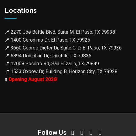
Locations
📍
2270 Joe Battle Blvd, Suite M, El Paso, TX 79938
📍
1400 Geronimo Dr, El Paso, TX 79925
📍
3660 George Dieter Dr, Suite C-D, El Paso, TX 79936
📍
6894 Doniphan Dr, Canutillo, TX 79835
📍
12008 Socorro Rd, San Elizario, TX 79849
📍
1533 Oxbow Dr, Building B, Horizon City, TX 79928
⬆️
Opening August 2026!
Follow Us