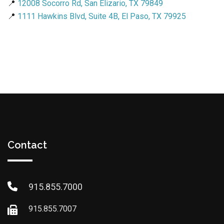
📍
12008 Socorro Rd, San Elizario, TX 79849
📍
1111 Hawkins Blvd, Suite 4B, El Paso, TX 79925
Contact
915.855.7000
915.855.7007