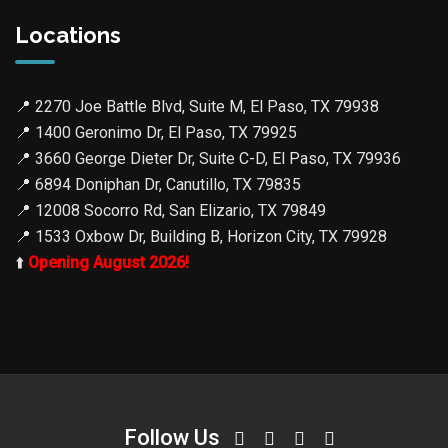
Locations
📍
2270 Joe Battle Blvd, Suite M, El Paso, TX 79938
📍
1400 Geronimo Dr, El Paso, TX 79925
📍
3660 George Dieter Dr, Suite C-D, El Paso, TX 79936
📍
6894 Doniphan Dr, Canutillo, TX 79835
📍
12008 Socorro Rd, San Elizario, TX 79849
📍
1533 Oxbow Dr, Building B, Horizon City, TX 79928
⬆️
Opening August 2026!
Follow Us