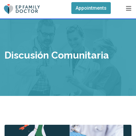
Skip
Appointments
to
content
Discusión Comunitaria