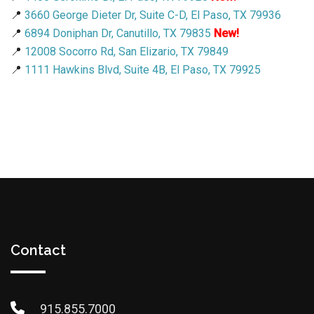
📍
3660 George Dieter Dr, Suite C-D, El Paso, TX 79936
📍
6894 Doniphan Dr, Canutillo, TX 79835
New!
📍
12008 Socorro Rd, San Elizario, TX 79849
📍
1111 Hawkins Blvd, Suite 4B, El Paso, TX 79925
Contact
915.855.7000